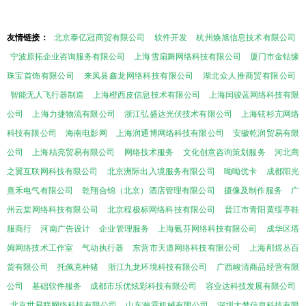
友情链接：
北京泰亿冠商贸有限公司
软件开发
杭州焕旭信息技术有限公司
宁波原拓企业咨询服务有限公司
上海雪扇舞网络科技有限公司
厦门市金钻缘
珠宝首饰有限公司
来凤县鑫龙网络科技有限公司
湖北众人推商贸有限公司
智能无人飞行器制造
上海橙西皮信息技术有限公司
上海闰骏蓝网络科技有限
公司
上海力捷物流有限公司
浙江弘盛达光伏技术有限公司
上海铉杉亢网络
科技有限公司
海南电影网
上海润通博网络科技有限公司
安徽乾润贸易有限
公司
上海桔亮贸易有限公司
网络技术服务
文化创意咨询策划服务
河北商
之翼互联网科技有限公司
北京洲际出入境服务有限公司
呦呦优卡
成都阳光
熹禾电气有限公司
乾翔合锦（北京）酒店管理有限公司
摄像及制作服务
广
州云棠网络科技有限公司
北京程极标网络科技有限公司
晋江市青阳黄绥亭鞋
服商行
河南广告设计
企业管理服务
上海氨芬网络科技有限公司
成华区塔
姆网络技术工作室
气动执行器
东营市天道网络科技有限公司
上海邴煜丛百
货有限公司
托佩克种猪
浙江九龙环境科技有限公司
广西峻清商品经营有限
公司
基础软件服务
成都市乐优炫彩科技有限公司
容业达科技发展有限公司
北京世易联网络科技有限公司
山东瀚霖机械有限公司
深圳大梦信息科技有限