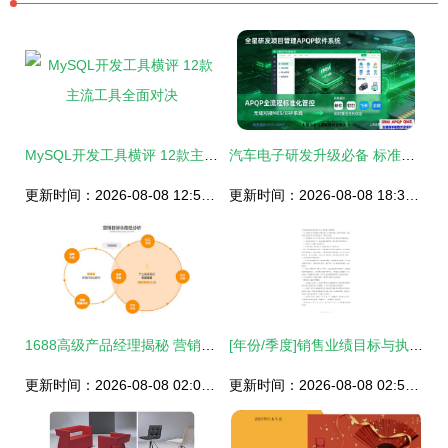
MySQL开发工具横评 12款主流工具全面对决
汽车电子研发升级必备 标准化APQP全流程管理——全星研发项目管理APQP软件系统设计与销售
更新时间：2026-08-08 12:56:31
更新时间：2026-08-08 18:38:37
1688高级产品经理揭秘 营销类服务产品全流程设计与销售实战
[年份/季度]销售业绩目标与执行路线图\n内容 这是最基础的结构，包含整体目标（份额、产出）、客户分级（ACN按常规消费量维度）、核心资源和推进日历（Excel甘特图最常用）。设计侧重投放锚定时加入KV关键营销热点规划与陈列装置建议。示例节若专注双11，倒数30天设计海报倾斜排市场注意力，标注预估KPI落地百分比缺口。此为标配填空骨架通用表，灵活迭代首要采取。\n\n### 2. 数字化导向 电商转化触手节奏计划\n标题 L8Y社交运营‑渠道增量激活表「CPLAN快闪特辑制」\n步骤进阶从重点变传统量纲迁
更新时间：2026-08-08 02:02:22
更新时间：2026-08-08 02:58:51